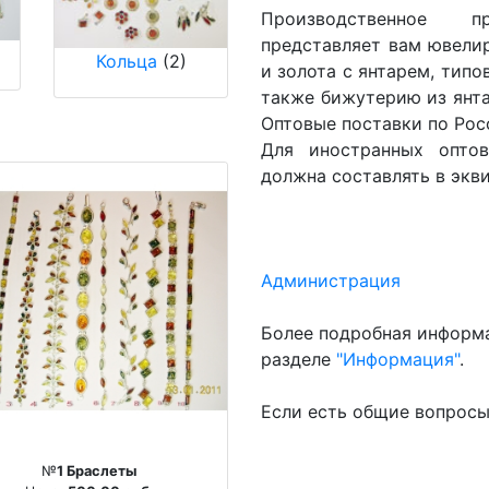
Производственное п
представляет вам ювели
Кольца
(2)
и золота с янтарем, тип
также бижутерию из янта
Оптовые поставки по Росс
Для иностранных опто
должна составлять в экв
Администрация
Более подробная информа
разделе
"Информация"
.
Если есть общие вопросы
№
1 Браслеты