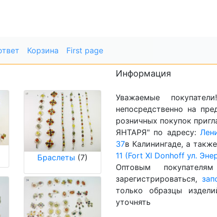
ответ
Корзина
First page
Информация
Уважаемые покупате
непосредственно на пре
розничных покупок приг
ЯНТАРЯ" по адресу:
Лен
37
в Калинингаде, а такж
11 (Fort XI Donhoff ул. Эне
Браслеты
(7)
Оптовым покупателя
зарегистрироваться,
зап
только образцы издели
уточнять