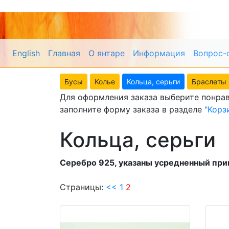
English
Главная
О янтаре
Информация
Вопрос-
Бусы
Колье
Кольца, серьги
Браслеты
Для оформления заказа выберите понрав
заполните форму заказа в разделе
"Корз
Кольца, серьги
Серебро 925, указаны усредненный при
Страницы:
<<
1
2