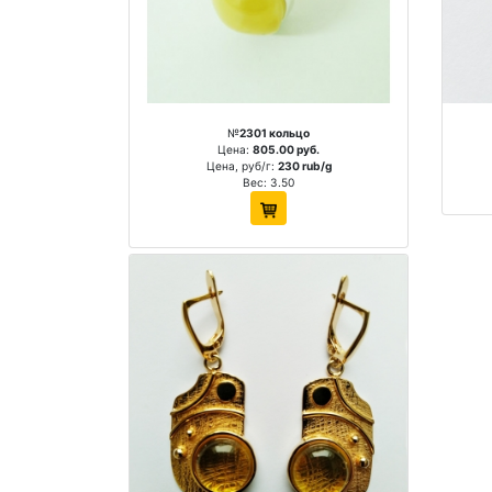
№
2301 кольцо
Цена:
805.00 руб.
Цена, руб/г:
230 rub/g
Вес: 3.50