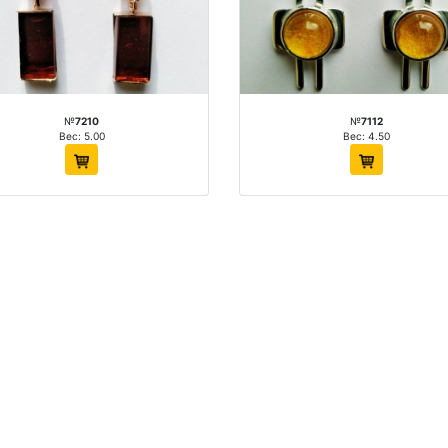
№
7210
№
7112
Вес: 5.00
Вес: 4.50