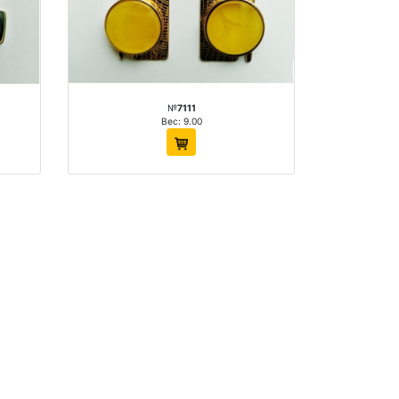
№
7111
Вес: 9.00