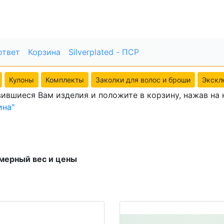
ответ
Корзина
Silverplated - ПСР
Кулоны
Комплекты
Заколки для волос и броши
Экскл
ившиеся Вам изделия и положите в корзину, нажав на к
ина"
мерный вес и цены